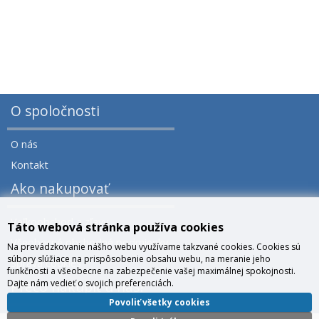
O spoločnosti
O nás
Kontakt
Ako nakupovať
Veľkoobchod a zľavy
Táto webová stránka používa cookies
Všeobecné obchodné podmienky
Na prevádzkovanie nášho webu využívame takzvané cookies. Cookies sú
súbory slúžiace na prispôsobenie obsahu webu, na meranie jeho
Správa cookies
funkčnosti a všeobecne na zabezpečenie vašej maximálnej spokojnosti.
Dajte nám vedieť o svojich preferenciách.
Prečo nakúpiť u nás?
Povoliť všetky cookies