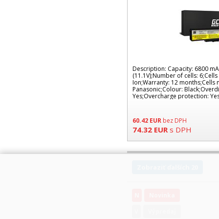
Description: Capacity: 6800 mA
(11.1V);Number of cells: 6;Cells
Ion;Warranty: 12 months;Cells 
Panasonic;Colour: Black;Overdi
Yes;Overcharge protection: Ye
LE34ULTRA;Manufacture
60.42
EUR
bez DPH
74.32
EUR
s DPH
Zobraziť ďalších 20
N
Novinka
V
Výpredaj