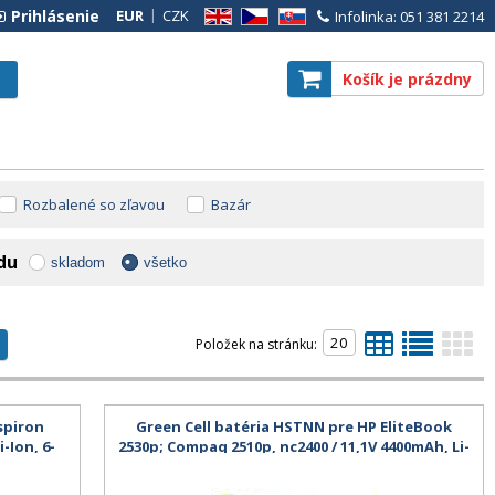
Prihlásenie
EUR
CZK
Infolinka: 051 381 2214
EN
CZ
SK
Košík je prázdny
Rozbalené so zľavou
Bazár
adu
skladom
všetko
Položek na stránku:
nspiron
Green Cell batéria HSTNN pre HP EliteBook
-Ion, 6-
2530p; Compaq 2510p, nc2400 / 11,1V 4400mAh, Li-
Ion - kompatibilná