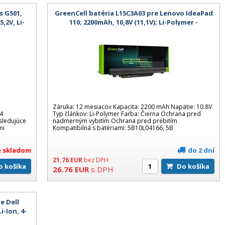
s G501,
GreenCell batéria L15C3A03 pre Lenovo IdeaPad
,2V, Li-
110; 2200mAh, 10,8V (11,1V); Li-Polymer -
á
kompatibilná
Záruka: 12 mesiacov Kapacita: 2200 mAh Napätie: 10.8V
4
Typ článkov: Li-Polymer Farba: Čierna Ochrana pred
sledujúce
nadmerným vybitím Ochrana pred prebitím
mi
Kompatibilná s batériami: 5B10L04166, 5B
je skladom
do 2 dní
21.76
EUR
bez DPH
Do košíka
Do košíka
26.76
EUR
s DPH
e Dell
i-Ion, 4-