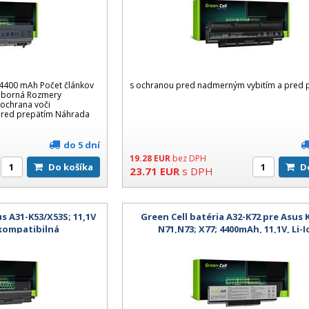
a 4400 mAh Počet článkov
s ochranou pred nadmerným vybitím a pred 
rieborná Rozmery
ochrana voči
pred prepätím Náhrada
do 5 dní
19.28
EUR
bez DPH
Do košíka
23.71
EUR
s DPH
us A31-K53/X53S; 11,1V
Green Cell batéria A32-K72 pre Asus K
 kompatibilná
N71,N73; X77; 4400mAh, 11,1V, Li-I
kompatibilná