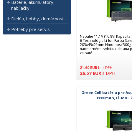
Batérie, akumulátory,
nabíjačky
Dielňa, hobby, domácnosť
Potreby pre servis
Napätie 11.1V (10.8V) Kapacit
6 Technológia Li-Ion Farba St
203x49x21mm Hmotnosť 300g 
nadmernému vybitiu ochrana 
za baté
21.60
EUR
bez DPH
26.57
EUR
s DPH
Green Cell batéria pre As
6600mAh, Li-Ion -