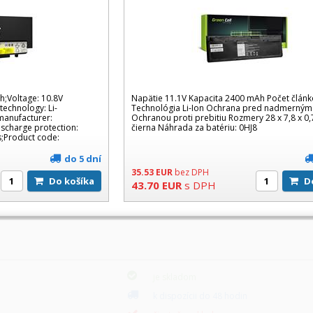
h;Voltage: 10.8V
Napätie 11.1V Kapacita 2400 mAh Počet článk
 technology: Li-
Technológia Li-Ion Ochrana pred nadmerným 
manufacturer:
Ochranou proti prebitiu Rozmery 28 x 7,8 x 0
scharge protection:
čierna Náhrada za batériu: 0HJ8
s;Product code:
do 5 dní
35.53
EUR
bez DPH
Do košíka
43.70
EUR
s DPH
je skladom
k dispozícii do 48 hodin