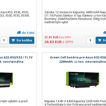
 Asus K53, K53E, K53S,
Záruka: 12 mesiacov Kapacita: 4400 mAh Napä
X53, X53E, X53S, X53SV,
(11.1V) Počet článkov: 6 Typ článkov: Li-Ion Fa
Rozmery: 204x55x20mm Hmotnosť: 300g Och
nadmerným vybit
do 5 dní
21.81
EUR
bez DPH
Do košíka
26.83
EUR
s DPH
us A32-K52/X52 / 11,1V
Green Cell batéria pre Asus A32-K56,
á, neoriginálna
2200mAh, Li-Ion, neoriginálna
rným vybitím a pred
Napätie 14.4V (14.8V) Kapacita 2200 mAh Poče
4 Technológia Li-Ion Ochrana pred nadmerný