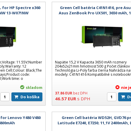
L for HP Spectre x360
Green Cell batéria C41N1416, pre Asu
0NW 13-W071NW
Asus ZenBook Pro UX501, 3650 mAh, 15
Poly, 4-článková - kompatibiln
h;Voltage: 11.55V;Number
Napätie 15,2 V Kapacita 3650 mAh rozmery
Poly;Warranty: 12
204x52x21mm hmotnosť 500 g Počet článkov 
en Cell;Colour: Black;The
Technológia Li-Poly farba čierna Nahrádza na
 days;Product code:
modely: C41N1416 Kompatibilné s notebook
l;Work time: o
skladom
nie 
37.86
EUR
bez DPH
Do košíka
46.57
EUR
s DPH
 for Lenovo Y480 V480
Green Cell batéria WD52H, GVD76 pr
 6800mAh
Latitude E7240, E7250; 11,1V 2400mAh, L
článková, kompatibilná