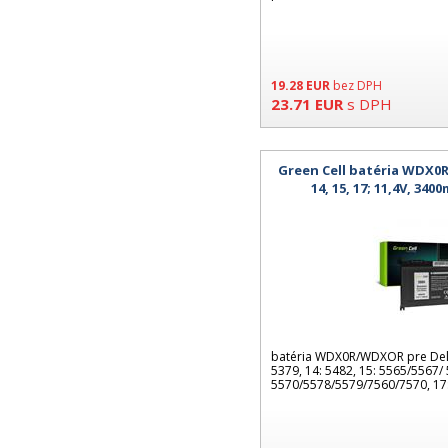
19.28
EUR
bez DPH
23.71
EUR
s DPH
Green Cell batéria WDX0R 
14, 15, 17; 11,4V, 340
kompatib
batéria WDX0R/WDXOR pre Dell
5379, 14: 5482, 15: 5565/5567/
5570/5578/5579/7560/7570, 17