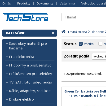
O nás
Produkty
Dokumenty
Vaša firma
Veľkoobchod a z
Hlavná strana
Hľadanie
KATEGÓRIE
Spotrebný materiál pre
Status
Všetko
N
tlačiarne
Zoradiť podľa
IT a elektronika
IT doplnky a príslušenstvo
Príslušenstvo pre telefóny
1000 produktov
50 stránok
TV, SAT, foto, video, audio
Káble, adaptéry, redukcie
Green Cell batéria pre Del
11,1V, 4400mAh, 6-člán
Drobné elektro