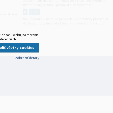
zostava - zlúčenie komponentov do virtuálneho produktu,
(komponenty sa môžu predávať aj samostatne)
H
hák
zovač skladu
hák - produkt, k nemu sa pri predaji automaticky priradzujú
ďalšie produkty (napríklad zdroj + prívodná šnúra a pod.)
ie obsahu webu, na meranie
eferenciách.
voliť všetky cookies
Zobraziť detaily