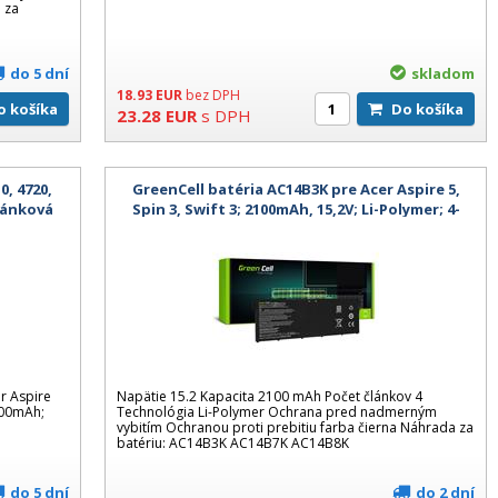
 za
do 5 dní
skladom
18.93
EUR
bez DPH
Do košíka
Do košíka
23.28
EUR
s DPH
0, 4720,
GreenCell batéria AC14B3K pre Acer Aspire 5,
článková
Spin 3, Swift 3; 2100mAh, 15,2V; Li-Polymer; 4-
článková, kompatibilná
r Aspire
Napätie 15.2 Kapacita 2100 mAh Počet článkov 4
400mAh;
Technológia Li-Polymer Ochrana pred nadmerným
vybitím Ochranou proti prebitiu farba čierna Náhrada za
batériu: AC14B3K AC14B7K AC14B8K
do 5 dní
do 2 dní