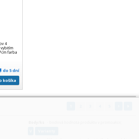
ov 4
vybitím
,7cm farba
do 5 dní
Do košíka
1
2
3
4
5
Body/ks
- bodová hodnota produktu v promoakcii;
v
varianty