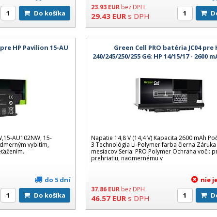
23.93
EUR
bez DPH
Do košíka
29.43
EUR
s DPH
 pre HP Pavilion 15-AU
Green Cell PRO batéria JC04 pre
240/245/250/255 G6; HP 14/15/17 - 2600 m
Li-Poly, 3-článková - neoriginál
,15-AU102NW, 15-
Napätie 14,8 V (14,4 V) Kapacita 2600 mAh Po
dmerným vybitím,
3 Technológia Li-Polymer farba čierna Záruka 
eťažením.
mesiacov Seria: PRO Polymer Ochrana voči: pr
prehriatiu, nadmernému v
do 5 dní
nie 
37.86
EUR
bez DPH
Do košíka
46.57
EUR
s DPH