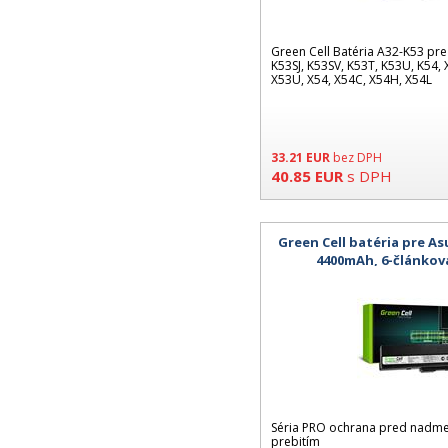
Green Cell Batéria A32-K53 pre
K53SJ, K53SV, K53T, K53U, K54, 
X53U, X54, X54C, X54H, X54L
33.21
EUR
bez DPH
40.85
EUR
s DPH
Green Cell batéria pre As
4400mAh, 6-článkov
Séria PRO ochrana pred nadme
prebitím