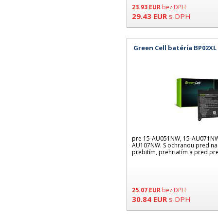
23.93
EUR
bez DPH
29.43
EUR
s DPH
Green Cell batéria BP02XL
pre 15-AU051NW, 15-AU071NW
AU107NW. S ochranou pred na
prebitím, prehriatím a pred pr
25.07
EUR
bez DPH
30.84
EUR
s DPH