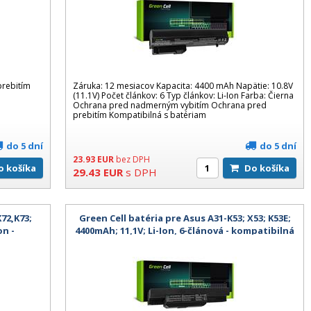
prebitím
Záruka: 12 mesiacov Kapacita: 4400 mAh Napätie: 10.8V
(11.1V) Počet článkov: 6 Typ článkov: Li-Ion Farba: Čierna
Ochrana pred nadmerným vybitím Ochrana pred
prebitím Kompatibilná s batériam
do 5 dní
do 5 dní
23.93
EUR
bez DPH
Do košíka
Do košíka
29.43
EUR
s DPH
72,K73;
Green Cell batéria pre Asus A31-K53; X53; K53E;
on -
4400mAh; 11,1V; Li-Ion, 6-článová - kompatibilná