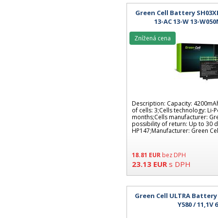
Green Cell Battery SH03X
13-AC 13-W 13-W05
Znížená cena
Description: Capacity: 4200mA
of cells: 3;Cells technology: Li-
months;Cells manufacturer: Gre
possibility of return: Up to 30
HP147;Manufacturer: Green Cel
18.81
EUR
bez DPH
23.13
EUR
s DPH
Green Cell ULTRA Battery
Y580 / 11,1V