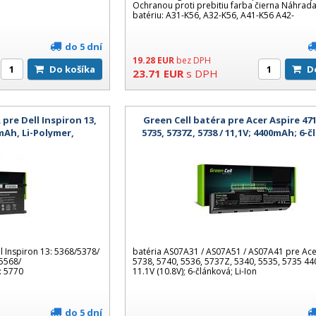
Ochranou proti prebitiu farba čierna Náhrada
batériu: A31-K56, A32-K56, A41-K56 A42-
do 5 dní
19.28
EUR
bez DPH
Do košíka
23.71
EUR
s DPH
pre Dell Inspiron 13,
Green Cell batéra pre Acer Aspire 471
0mAh, Li-Polymer,
5735, 5737Z, 5738 / 11,1V; 4400mAh; 6-
ilná
 Inspiron 13: 5368/5378/
batéria AS07A31 / AS07A51 / AS07A41 pre Ace
 5568/
5738, 5740, 5536, 5737Z, 5340, 5535, 5735 4
: 5770
11.1V (10.8V); 6-článková; Li-Ion
do 5 dní