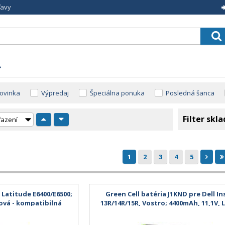
ľavy
ovinka
Výpredaj
Špeciálna ponuka
Posledná šanca
Filter skl
1
2
3
4
5
l Latitude E6400/E6500;
Green Cell batéria J1KND pre Dell I
ková - kompatibilná
13R/14R/15R, Vostro; 4400mAh, 11,1V, Li
článková, neoriginálna