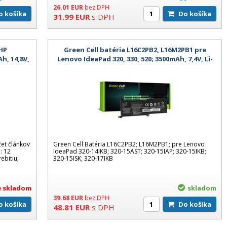
26.01
EUR
bez DPH
Do košíka
Do košíka
31.99
EUR
s DPH
 HP
Green Cell batéria L16C2PB2, L16M2PB1 pre
Ah, 14,8V,
Lenovo IdeaPad 320, 330, 520; 3500mAh, 7,4V, Li-
na
Polymer - kompatibilná
čet článkov
Green Cell Batéria L16C2PB2; L16M2PB1; pre Lenovo
: 12
IdeaPad 320-14IKB; 320-15AST; 320-15IAP; 320-15IKB;
ebitiu,
320-15ISK; 320-17IKB
je skladom
skladom
39.68
EUR
bez DPH
Do košíka
Do košíka
48.81
EUR
s DPH