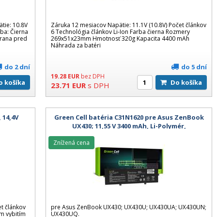
tie: 10.8V
Záruka 12 mesiacov Napätie: 11.1V (10.8V) Počet článkov
rba: Čierna
6 Technológia článkov Li-Ion Farba čierna Rozmery
rana pred
269x51x23mm Hmotnosť 320g Kapacita 4400 mAh
Náhrada za batéri
do 2 dní
do 5 dní
19.28
EUR
bez DPH
Do košíka
Do košíka
23.71
EUR
s DPH
 14,4V
Green Cell batéria C31N1620 pre Asus ZenBook
UX430; 11,55 V 3400 mAh, Li-Polymér,
neoriginálna
Znížená cena
t článkov
pre Asus ZenBook UX430; UX430U; UX430UA; UX430UN;
m vybitím
UX430UQ.