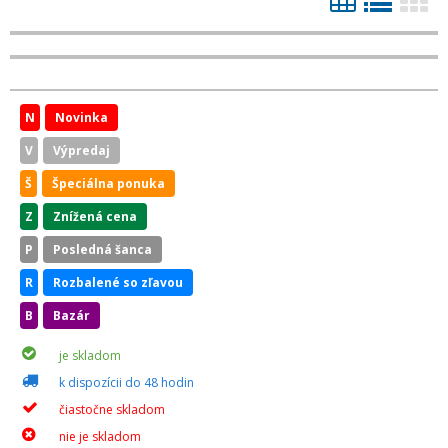
N
Novinka
V
Výpredaj
Š
Špeciálna ponuka
Z
Znížená cena
P
Posledná šanca
R
Rozbalené so zľavou
B
Bazár
je skladom
k dispozícii do 48 hodin
čiastočne skladom
nie je skladom