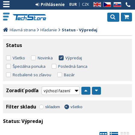
Prihlásenie
EUR
CZK
EN
CZ
SK
Hlavná strana
Hľadanie
Status - Výpredaj
Status
Všetko
Novinka
Výpredaj
Špeciálna ponuka
Posledná šanca
Rozbalené so zľavou
Bazár
Zoradiť podľa
Filter skladu
skladom
všetko
Status:
Výpredaj