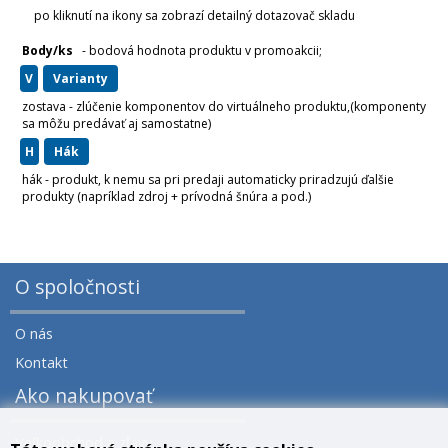
po kliknutí na ikony sa zobrazí detailný dotazovač skladu
Body/ks
- bodová hodnota produktu v promoakcii;
v
varianty
zostava - zlúčenie komponentov do virtuálneho produktu,(komponenty
sa môžu predávať aj samostatne)
H
hák
hák - produkt, k nemu sa pri predaji automaticky priradzujú ďalšie
produkty (napríklad zdroj + prívodná šnúra a pod.)
O spoločnosti
O nás
Kontakt
Ako nakupovať
Veľkoobchod a zľavy