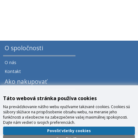
O spoločnosti
O nás
Kontakt
Ako nakupovať
Veľkoobchod a zľavy
Táto webová stránka používa cookies
Všeobecné obchodné podmienky
Na prevádzkovanie nášho webu využívame takzvané cookies. Cookies sú
súbory slúžiace na prispôsobenie obsahu webu, na meranie jeho
Správa cookies
funkčnosti a všeobecne na zabezpečenie vašej maximálnej spokojnosti.
Dajte nám vedieť o svojich preferenciách.
Prečo nakúpiť u nás?
Povoliť všetky cookies