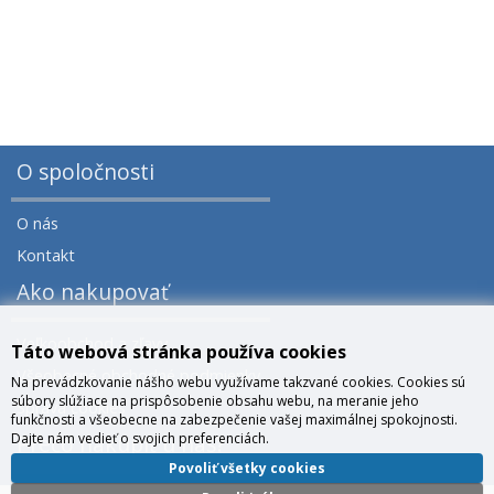
O spoločnosti
O nás
Kontakt
Ako nakupovať
Veľkoobchod a zľavy
Táto webová stránka používa cookies
Všeobecné obchodné podmienky
Na prevádzkovanie nášho webu využívame takzvané cookies. Cookies sú
súbory slúžiace na prispôsobenie obsahu webu, na meranie jeho
Správa cookies
funkčnosti a všeobecne na zabezpečenie vašej maximálnej spokojnosti.
Dajte nám vedieť o svojich preferenciách.
Prečo nakúpiť u nás?
Povoliť všetky cookies