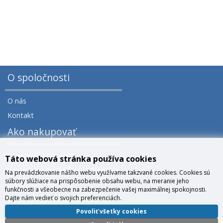
O spoločnosti
O nás
Kontakt
Ako nakupovať
Veľkoobchod a zľavy
Táto webová stránka používa cookies
Všeobecné obchodné podmienky
Na prevádzkovanie nášho webu využívame takzvané cookies. Cookies sú
súbory slúžiace na prispôsobenie obsahu webu, na meranie jeho
Správa cookies
funkčnosti a všeobecne na zabezpečenie vašej maximálnej spokojnosti.
Dajte nám vedieť o svojich preferenciách.
Prečo nakúpiť u nás?
Povoliť všetky cookies