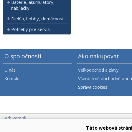
Batérie, akumulátory,
nabíjačky
Dielňa, hobby, domácnosť
Potreby pre servis
O spoločnosti
Ako nakupovať
O nás
Veľkoobchod a zľavy
Kontakt
Všeobecné obchodné podm
Správa cookies
TechStore.sk
Táto webová strán