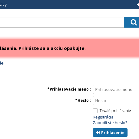
ľavy
lásenie. Prihláste sa a akciu opakujte.
ie
Prihlasovacie meno
Heslo
Trvalé prihlásenie
Registrácia
Zabudli ste heslo?
Prihlásenie