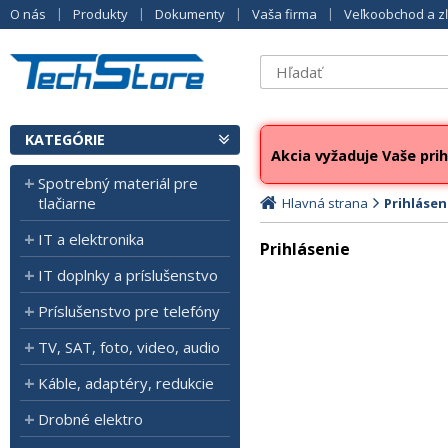
O nás
Produkty
Dokumenty
Vaša firma
Veľkoobchod a z
KATEGÓRIE
Akcia vyžaduje Vaše prih
Spotrebný materiál pre
tlačiarne
Hlavná strana
Prihlásen
IT a elektronika
Prihlásenie
IT doplnky a príslušenstvo
Príslušenstvo pre telefóny
TV, SAT, foto, video, audio
Káble, adaptéry, redukcie
Drobné elektro