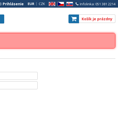
Prihlásenie
EUR
CZK
Infolinka: 051 381 2214
EN
CZ
SK
Košík je prázdny