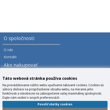
O spoločnosti
O nás
Kontakt
Ako nakupovať
Veľkoobchod a zľavy
Táto webová stránka používa cookies
Všeobecné obchodné podmienky
Na prevádzkovanie nášho webu využívame takzvané cookies. Cookies sú
súbory slúžiace na prispôsobenie obsahu webu, na meranie jeho
Správa cookies
funkčnosti a všeobecne na zabezpečenie vašej maximálnej spokojnosti.
Dajte nám vedieť o svojich preferenciách.
Prečo nakúpiť u nás?
Povoliť všetky cookies