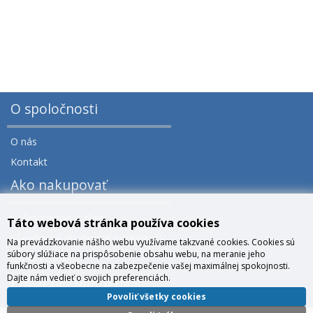
O spoločnosti
O nás
Kontakt
Ako nakupovať
Veľkoobchod a zľavy
Táto webová stránka používa cookies
Všeobecné obchodné podmienky
Na prevádzkovanie nášho webu využívame takzvané cookies. Cookies sú
súbory slúžiace na prispôsobenie obsahu webu, na meranie jeho
Správa cookies
funkčnosti a všeobecne na zabezpečenie vašej maximálnej spokojnosti.
Dajte nám vedieť o svojich preferenciách.
Prečo nakúpiť u nás?
Povoliť všetky cookies