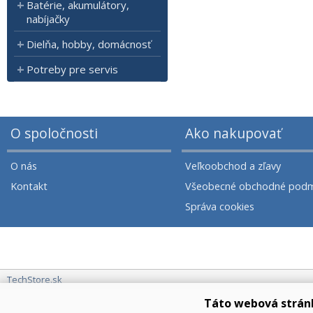
Batérie, akumulátory,
nabíjačky
Dielňa, hobby, domácnosť
Potreby pre servis
O spoločnosti
Ako nakupovať
O nás
Veľkoobchod a zľavy
Kontakt
Všeobecné obchodné podm
Správa cookies
TechStore.sk
Táto webová strán