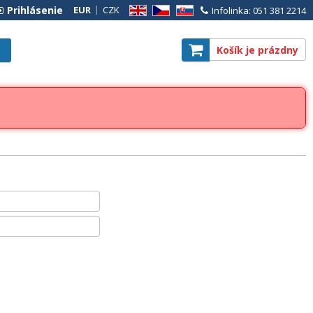
Prihlásenie
EUR
CZK
Infolinka: 051 381 2214
EN
CZ
SK
Košík je prázdny