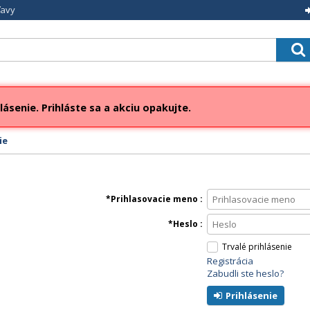
ľavy
lásenie. Prihláste sa a akciu opakujte.
ie
Prihlasovacie meno
Heslo
Trvalé prihlásenie
Registrácia
Zabudli ste heslo?
Prihlásenie