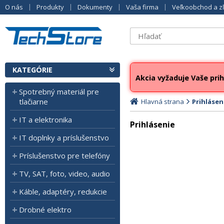
O nás
Produkty
Dokumenty
Vaša firma
Veľkoobchod a z
KATEGÓRIE
Akcia vyžaduje Vaše prih
Spotrebný materiál pre
tlačiarne
Hlavná strana
Prihlásen
IT a elektronika
Prihlásenie
IT doplnky a príslušenstvo
Príslušenstvo pre telefóny
TV, SAT, foto, video, audio
Káble, adaptéry, redukcie
Drobné elektro