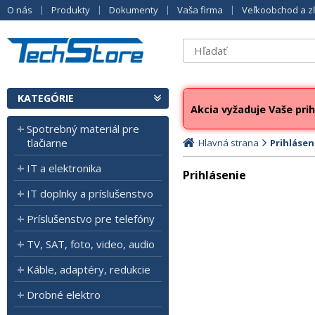
O nás
Produkty
Dokumenty
Vaša firma
Veľkoobchod a z
KATEGÓRIE
Akcia vyžaduje Vaše prih
Spotrebný materiál pre
tlačiarne
Hlavná strana
Prihlásen
IT a elektronika
Prihlásenie
IT doplnky a príslušenstvo
Príslušenstvo pre telefóny
TV, SAT, foto, video, audio
Káble, adaptéry, redukcie
Drobné elektro