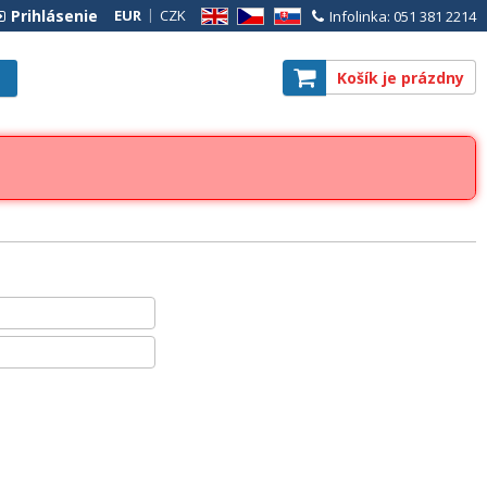
Prihlásenie
EUR
CZK
Infolinka: 051 381 2214
EN
CZ
SK
Košík je prázdny