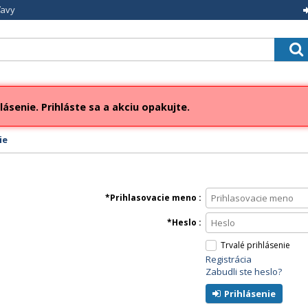
ľavy
lásenie. Prihláste sa a akciu opakujte.
ie
Prihlasovacie meno
Heslo
Trvalé prihlásenie
Registrácia
Zabudli ste heslo?
Prihlásenie