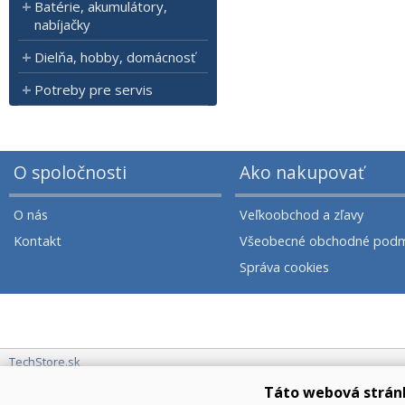
Batérie, akumulátory,
nabíjačky
Dielňa, hobby, domácnosť
Potreby pre servis
O spoločnosti
Ako nakupovať
O nás
Veľkoobchod a zľavy
Kontakt
Všeobecné obchodné podm
Správa cookies
TechStore.sk
Táto webová strán