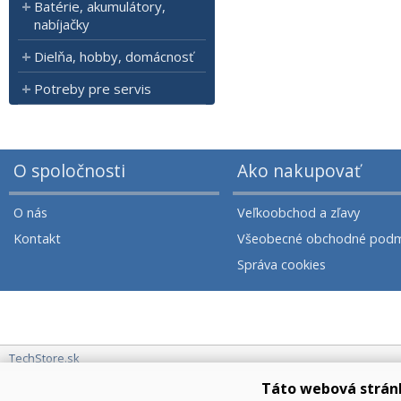
Batérie, akumulátory,
nabíjačky
Dielňa, hobby, domácnosť
Potreby pre servis
O spoločnosti
Ako nakupovať
O nás
Veľkoobchod a zľavy
Kontakt
Všeobecné obchodné podm
Správa cookies
TechStore.sk
Táto webová strán