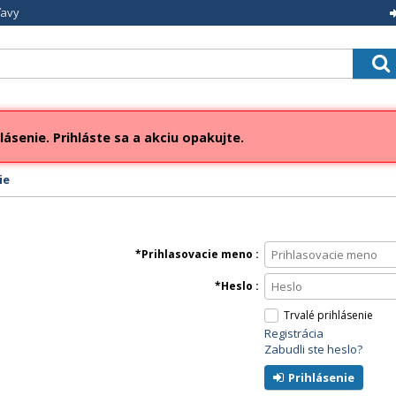
ľavy
lásenie. Prihláste sa a akciu opakujte.
ie
Prihlasovacie meno
Heslo
Trvalé prihlásenie
Registrácia
Zabudli ste heslo?
Prihlásenie