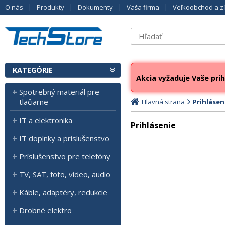
O nás
Produkty
Dokumenty
Vaša firma
Veľkoobchod a z
KATEGÓRIE
Akcia vyžaduje Vaše prih
Spotrebný materiál pre
tlačiarne
Hlavná strana
Prihlásen
IT a elektronika
Prihlásenie
IT doplnky a príslušenstvo
Príslušenstvo pre telefóny
TV, SAT, foto, video, audio
Káble, adaptéry, redukcie
Drobné elektro