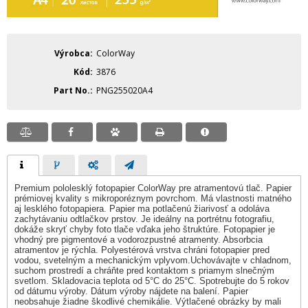
Výrobca
ColorWay
Kód
3876
Part No.
PNG255020A4
Premium pololesklý fotopapier ColorWay pre atramentovú tlač. Papier
prémiovej kvality s mikroporéznym povrchom. Má vlastnosti matného
aj lesklého fotopapiera. Papier ma potlačenú žiarivosť a odoláva
zachytávaniu odtlačkov prstov. Je ideálny na portrétnu fotografiu,
dokáže skryť chyby foto tlače vďaka jeho štruktúre. Fotopapier je
vhodný pre pigmentové a vodorozpustné atramenty. Absorbcia
atramentov je rýchla. Polyestérová vrstva chráni fotopapier pred
vodou, svetelným a mechanickým vplyvom.Uchovávajte v chladnom,
suchom prostredí a chráňte pred kontaktom s priamym slnečným
svetlom. Skladovacia teplota od 5°C do 25°C. Spotrebujte do 5 rokov
od dátumu výroby. Dátum výroby nájdete na balení. Papier
neobsahuje žiadne škodlivé chemikálie. Výtlačené obrázky by mali