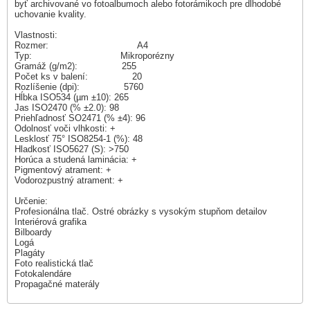
byť archivované vo fotoalbumoch alebo fotorámikoch pre dlhodobé
uchovanie kvality.
Vlastnosti:
Rozmer: A4
Typ: Mikroporézny
Gramáž (g/m2): 255
Počet ks v balení: 20
Rozlíšenie (dpi): 5760
Hĺbka ISO534 (µm ±10): 265
Jas ISO2470 (% ±2.0): 98
Priehľadnosť SO2471 (% ±4): 96
Odolnosť voči vlhkosti: +
Lesklosť 75° ISO8254-1 (%): 48
Hladkosť ISO5627 (S): >750
Horúca a studená laminácia: +
Pigmentový atrament: +
Vodorozpustný atrament: +
Určenie:
Profesionálna tlač. Ostré obrázky s vysokým stupňom detailov
Interiérová grafika
Bilboardy
Logá
Plagáty
Foto realistická tlač
Fotokalendáre
Propagačné materály