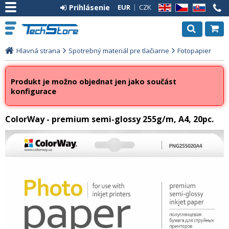
Prihlásenie
EUR
CZK
EN
CZ
SK
Hlavná strana
Spotrebný materiál pre tlačiarne
Fotopapier
Produkt je možno objednat jen jako součást
konfigurace
ColorWay - premium semi-glossy 255g/m, A4, 20pc.