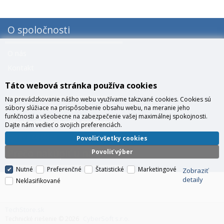
O spoločnosti
O nás
Kontakt
Ako nakupovať
Táto webová stránka používa cookies
Na prevádzkovanie nášho webu využívame takzvané cookies. Cookies sú
Veľkoobchod a zľavy
súbory slúžiace na prispôsobenie obsahu webu, na meranie jeho
funkčnosti a všeobecne na zabezpečenie vašej maximálnej spokojnosti.
Všeobecné obchodné podmienky
Dajte nám vedieť o svojich preferenciách.
Správa cookies
Povoliť všetky cookies
Prečo nakúpiť u nás?
Povoliť výber
Nutné
Preferenčné
Štatistické
Marketingové
Zobraziť
detaily
Neklasifikované
TechStore.sk
CyberSoft s.r.o.
Technické riešenie © 2026