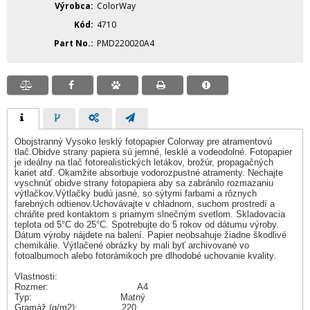
Výrobca
ColorWay
Kód
4710
Part No.
PMD220020A4
Obojstranný Vysoko lesklý fotopapier Colorway pre atramentovú
tlač.Obidve strany papiera sú jemné, lesklé a vodeodolné. Fotopapier
je ideálny na tlač fotorealistických letákov, brožúr, propagačných
kariet atď. Okamžite absorbuje vodorozpustné atramenty. Nechajte
vyschnúť obidve strany fotopapiera aby sa zabránilo rozmazaniu
výtlačkov.Výtlačky budú jasné, so sýtymi farbami a rôznych
farebných odtienov.Uchovávajte v chladnom, suchom prostredí a
chráňte pred kontaktom s priamym slnečným svetlom. Skladovacia
teplota od 5°C do 25°C. Spotrebujte do 5 rokov od dátumu výroby.
Dátum výroby nájdete na balení. Papier neobsahuje žiadne škodlivé
chemikálie. Výtlačené obrázky by mali byť archivované vo
fotoalbumoch alebo fotorámikoch pre dlhodobé uchovanie kvality.
Vlastnosti:
Rozmer: A4
Typ: Matný
Gramáž (g/m2): 220