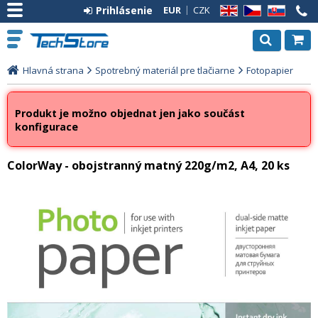
Prihlásenie
EUR
CZK
EN
CZ
SK
Hlavná strana
Spotrebný materiál pre tlačiarne
Fotopapier
Produkt je možno objednat jen jako součást
konfigurace
ColorWay - obojstranný matný 220g/m2, A4, 20 ks