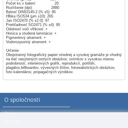
Počet ks v balení: 20
Rozlíšenie (dpi): 2880
Belosť DIN53145-2 (% ±5): 95
Hĺbka ISO534 (µm ±10): 265
Jas ISO2470 (% ±2.0): 97
Priehľadnosť SO2471 (% ±4): 95
Odolnosť voči vlhkosti: +
Horúca a studená laminácia: +
Pigmentový atrament: +
Vodorozpustný atrament: +
Určenie:
Obojstranný fotografický papier strednej a vysokej gramáže je vhodný
na tlač nasýtených ostrých obrázkov, snímkov s vysokou mierou
podrobností, interiérových grafík, reprodukcií, portfólií,
plagátov,billboardov, vývesných štítov, fotorealistických obrázkov,
foto kalendárov, propagačných výrobkov.
O spoločnosti
O nás
Kontakt