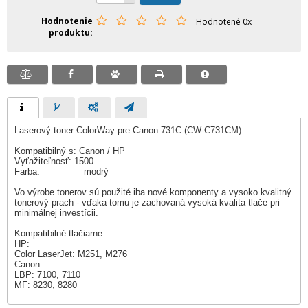
Hodnotenie
Hodnotené 0x
produktu
Laserový toner ColorWay pre Canon:731C (CW-C731CM)
Kompatibilný s: Canon / HP
Vyťažiteľnosť: 1500
Farba: modrý
Vo výrobe tonerov sú použité iba nové komponenty a vysoko kvalitný
tonerový prach - vďaka tomu je zachovaná vysoká kvalita tlače pri
minimálnej investícii.
Kompatibilné tlačiarne:
HP:
Color LaserJet: M251, M276
Canon:
LBP: 7100, 7110
MF: 8230, 8280