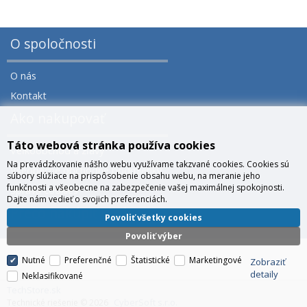
O spoločnosti
O nás
Kontakt
Ako nakupovať
Táto webová stránka používa cookies
Veľkoobchod a zľavy
Na prevádzkovanie nášho webu využívame takzvané cookies. Cookies sú
Všeobecné obchodné podmienky
súbory slúžiace na prispôsobenie obsahu webu, na meranie jeho
funkčnosti a všeobecne na zabezpečenie vašej maximálnej spokojnosti.
Správa cookies
Dajte nám vedieť o svojich preferenciách.
Prečo nakúpiť u nás?
Povoliť všetky cookies
Povoliť výber
Nutné
Preferenčné
Štatistické
Marketingové
Zobraziť
detaily
Neklasifikované
TechStore.sk
CyberSoft s.r.o.
Technické riešenie © 2026