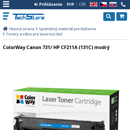
Prihlásenie
EUR
CZK
EN
CZ
SK
Hlavná strana
Spotrebný materiál pre tlačiarne
Tonery a válce pre laserovú tlač
ColorWay Canon 731/ HP CF211A (131C) modrý