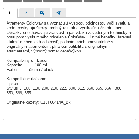
Atramenty Colorway sa vyznačujú vysokou odolnosťou voči svetlu a
vode, poskytujú široký farebný rozsah a vynikajúcu čistotu tlače.
Obrázky si uchovávajú žiarivosť a jas vďaka zavedeným technickým
postupom výskumného oddelenia ColorWay. Hlavné benefity: farebná
stálosť a chemická odolnosť, podanie farieb porovnateľné s
originálnym atramentom, plná kompatibilita s originálnymi
atramentami, výhodný pomer cena/výkon.
Kompatibilný s: Epson
Kapacita: 100 ml
Farba: čierna / black
Kompatibilné tlačiarne:
Epson:
Stylus L: 100, 110, 200, 210, 222, 300, 312, 350, 355, 366 , 386 ,
550, 566, 655
Originálne kazety: C13T66414A_Bk