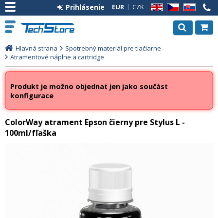
Prihlásenie
EUR
CZK
EN
CZ
SK
Hlavná strana
Spotrebný materiál pre tlačiarne
Atramentové náplne a cartridge
Produkt je možno objednat jen jako součást
konfigurace
ColorWay atrament Epson čierny pre Stylus L -
100ml/fľaška