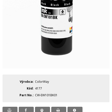
Výrobca
ColorWay
Kód
4177
Part No.
CW-EW101BK01