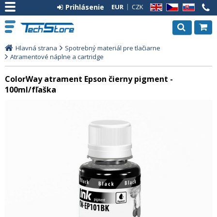
Prihlásenie
EUR
CZK
EN
CZ
SK
Hlavná strana
Spotrebný materiál pre tlačiarne
Atramentové náplne a cartridge
ColorWay atrament Epson čierny pigment -
100ml/fľaška