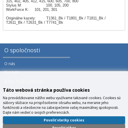
315, 402, 405, 412, 415, 600, 605, 700, 800
Stylus M: 100, 105, 200
WorkForce K: 101, 201, 301
Originálne kazety: T1361_Bk / T1801_Bk / T1811_Bk /
T2611_Bk / T2631_Bk / T7741_Bk
O spoločnosti
O nás
Kontakt
Ako nakupovať
Táto webová stránka používa cookies
Veľkoobchod a zľavy
Na prevádzkovanie nášho webu využívame takzvané cookies. Cookies sú
súbory slúžiace na prispôsobenie obsahu webu, na meranie jeho
Všeobecné obchodné podmienky
funkčnosti a všeobecne na zabezpečenie vašej maximálnej spokojnosti.
Správa cookies
Dajte nám vedieť o svojich preferenciách.
Prečo nakúpiť u nás?
Povoliť všetky cookies
Povoliť výber