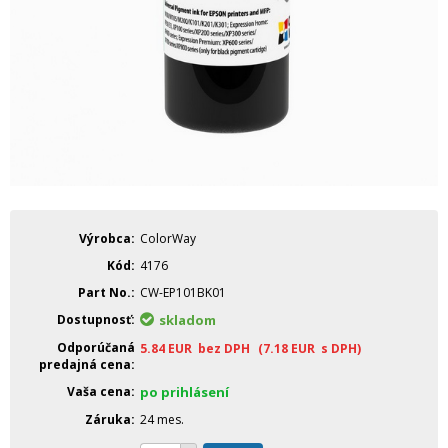
Výrobca
ColorWay
Kód
4176
Part No.
CW-EP101BK01
Dostupnosť
skladom
Odporúčaná
5.84
EUR
bez DPH
(7.18
EUR
s DPH)
predajná cena
Vaša cena
po prihlásení
Záruka
24 mes.