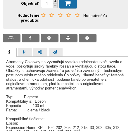
Objednať
Hodnotenie
Hodnotené 0x
produktu
Atramenty Colorway sa vyznačujú vysokou odolnosťou voči svetlu a
vode, poskytujú široký farebný rozsah a vynikajúcu čistotu tlače.
Obrázky si uchovávajú žiarivosť a jas vďaka zavedeným technickým
postupom výskumného oddelenia ColorWay. Hlavné benefity: farebná
stálosť a chemická odolnosť, podanie farieb porovnateľné s
originálnym atramentom, plná kompatibilita s originálnymi
atramentami, výhodný pomer cena/výkon.
Typ: Pigment
Kompatibilný s: Epson
Kapacita: 100 ml
Farba: čierna / black
Kompatibilné tlačiarne:
Epson:
Expression Home XP: 102, 202, 205, 212, 215, 30, 302, 305, 312,