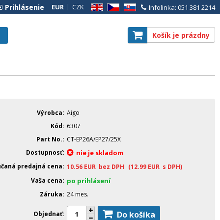
Prihlásenie
EUR
CZK
Infolinka: 051 381 2214
EN
CZ
SK
Košík je prázdny
Výrobca
Aigo
Kód
6307
Part No.
CT-EP26A/EP27/25X
Dostupnosť
nie je skladom
čaná predajná cena
10.56
EUR
bez DPH
(12.99
EUR
s DPH)
Vaša cena
po prihlásení
Záruka
24 mes.
Do košíka
Objednať