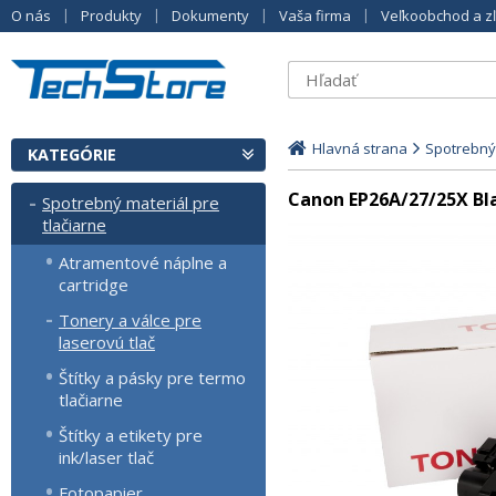
O nás
Produkty
Dokumenty
Vaša firma
Veľkoobchod a z
Hlavná strana
Spotrebný 
KATEGÓRIE
Canon EP26A/27/25X Bla
Spotrebný materiál pre
tlačiarne
Atramentové náplne a
cartridge
Tonery a válce pre
laserovú tlač
Štítky a pásky pre termo
tlačiarne
Štítky a etikety pre
ink/laser tlač
Fotopapier