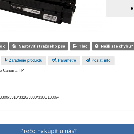
H
ook
Nastaviť strážneho psa
Tlač
Našli ste chybu?
Zaradenie produktu
Parametre
Poslať info
rne Canon a HP
/3300/3310/3320/3330/3380/1000w
Prečo nakúpiť u nás?