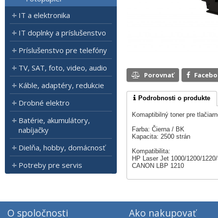
IT a elektronika
IT doplnky a príslušenstvo
Príslušenstvo pre telefóny
TV, SAT, foto, video, audio
Porovnať
Faceb
Káble, adaptéry, redukcie
Podrobnosti o produkte
Drobné elektro
Komaptibilný toner pre tlačia
Batérie, akumulátory,
nabíjačky
Farba: Čierna / BK
Kapacita: 2500 strán
Dielňa, hobby, domácnosť
Kompatibilita:
HP Laser Jet 1000/1200/1220
Potreby pre servis
CANON LBP 1210
O spoločnosti
Ako nakupovať