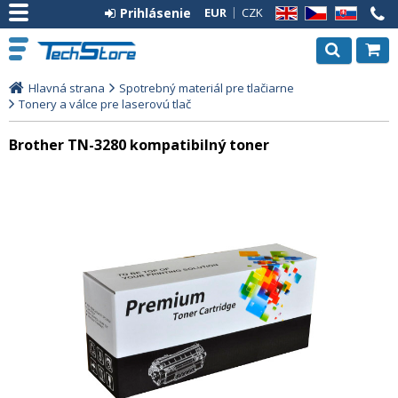
Prihlásenie
EUR
CZK
EN
CZ
SK
Hlavná strana
Spotrebný materiál pre tlačiarne
Tonery a válce pre laserovú tlač
Brother TN-3280 kompatibilný toner