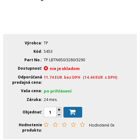
Výrobca
TP
Kód
5453
Part No.
TP LBTN650/3280/3290
Dostupnosť
nie je skladom
Odporúčaná
11.74
EUR
bez DPH
(14.44
EUR
s DPH)
predajná cena
Vaša cena
po prihlásení
Záruka
24 mes.
Objednať
Hodnotenie
Hodnotené 0x
produktu