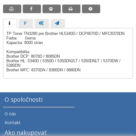
TP Toner TN3280 pre Brother HL5340D / DCP8070D / MFC8370DN
Farba: čierna
Kapacita: 8000 strán
Kompatibilita:
Brother DCP: 8070D / 8085DN
Brother HL: 5340D / 5350D / 5350DN2LT / 5350DNLT / 5370DW /
5380DN
Brother MFC: 8370DN / 8380DN / 8880DN
O spoločnosti
O nás
Kontakt
Ako nakupovať