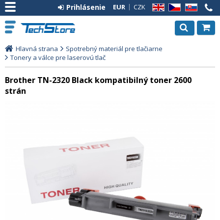
Prihlásenie
EUR
CZK
EN
CZ
SK
Hlavná strana
Spotrebný materiál pre tlačiarne
Tonery a válce pre laserovú tlač
Brother TN-2320 Black kompatibilný toner 2600
strán