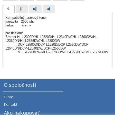
Kompatibilný laserový toner
kapacita 2600 str.
farba: čierny
pre tlačiarne
Brother HL-L2300D/HL-L2320D/HL-L2340DW/HL-L2360DW/HL-
L2360DN/HL-L2365DW/HL-L2380DW
DCP-L2500D/DCP-L2520D/DCP-L2520DW/DCP-
L2540DN/DCP-L2540DW/DCP-L2560DW
MFC-L2700DW/MFC-L2700D/MFC-L2720DW/MFC-L2740DW
O spoločnosti
O nás
Kontakt
Ako nakupovať