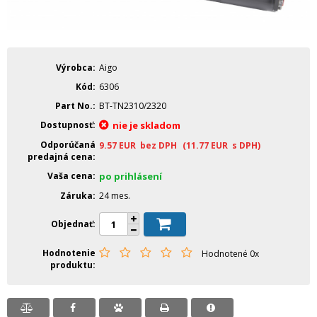
Výrobca
Aigo
Kód
6306
Part No.
BT-TN2310/2320
Dostupnosť
nie je skladom
Odporúčaná
9.57
EUR
bez DPH
(11.77
EUR
s DPH)
predajná cena
Vaša cena
po prihlásení
Záruka
24 mes.
Objednať
Hodnotenie
Hodnotené 0x
produktu