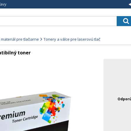
ľavy
materiál pre tlačiarne
Tonery a válce pre laserovú tlač
tibilný toner
Odporú