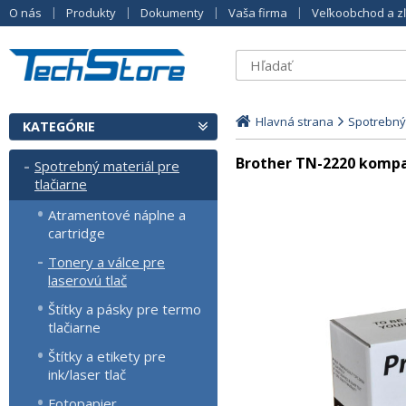
O nás
Produkty
Dokumenty
Vaša firma
Veľkoobchod a z
Hlavná strana
Spotrebný 
KATEGÓRIE
Brother TN-2220 kompa
Spotrebný materiál pre
tlačiarne
Atramentové náplne a
cartridge
Tonery a válce pre
laserovú tlač
Štítky a pásky pre termo
tlačiarne
Štítky a etikety pre
ink/laser tlač
Fotopapier