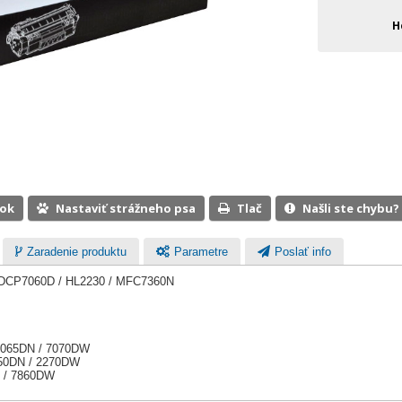
H
ook
Nastaviť strážneho psa
Tlač
Našli ste chybu?
Zaradenie produktu
Parametre
Poslať info
r DCP7060D / HL2230 / MFC7360N
 7065DN / 7070DW
2250DN / 2270DW
N / 7860DW