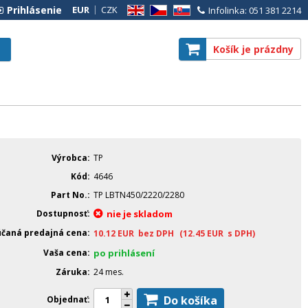
Prihlásenie
EUR
CZK
Infolinka: 051 381 2214
EN
CZ
SK
Košík je prázdny
Výrobca
TP
Kód
4646
Part No.
TP LBTN450/2220/2280
Dostupnosť
nie je skladom
čaná predajná cena
10.12
EUR
bez DPH
(12.45
EUR
s DPH)
Vaša cena
po prihlásení
Záruka
24 mes.
Do košíka
Objednať