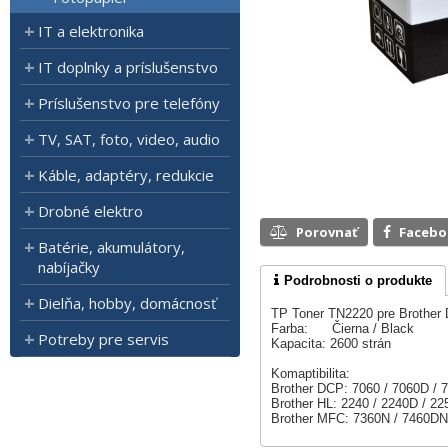
IT a elektronika
IT doplnky a príslušenstvo
Príslušenstvo pre telefóny
TV, SAT, foto, video, audio
Káble, adaptéry, redukcie
Drobné elektro
Porovnať
Faceb
Batérie, akumulátory,
nabíjačky
Podrobnosti o produkte
Dielňa, hobby, domácnosť
TP Toner TN2220 pre Brothe
Farba: Čierna / Black
Potreby pre servis
Kapacita: 2600 strán
Komaptibilita:
Brother DCP: 7060 / 7060D /
Brother HL: 2240 / 2240D / 
Brother MFC: 7360N / 7460D