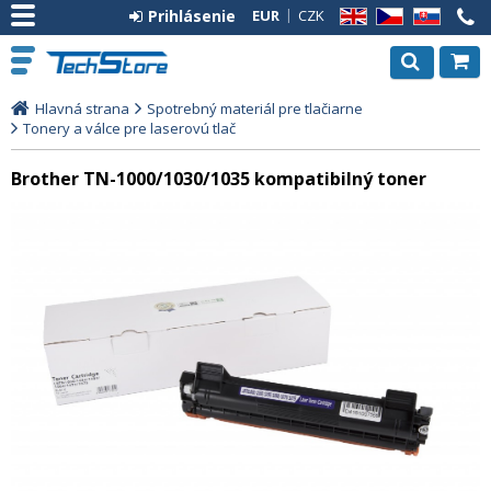
Prihlásenie
EUR
CZK
EN
CZ
SK
Hlavná strana
Spotrebný materiál pre tlačiarne
Tonery a válce pre laserovú tlač
Brother TN-1000/1030/1035 kompatibilný toner