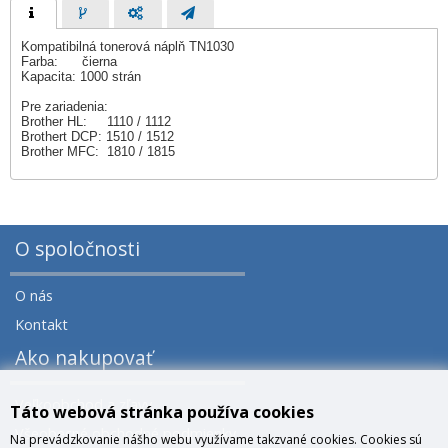
Kompatibilná tonerová náplň TN1030
Farba: čierna
Kapacita: 1000 strán
Pre zariadenia:
Brother HL: 1110 / 1112
Brothert DCP: 1510 / 1512
Brother MFC: 1810 / 1815
O spoločnosti
O nás
Kontakt
Ako nakupovať
Veľkoobchod a zľavy
Táto webová stránka používa cookies
Všeobecné obchodné podmienky
Na prevádzkovanie nášho webu využívame takzvané cookies. Cookies sú