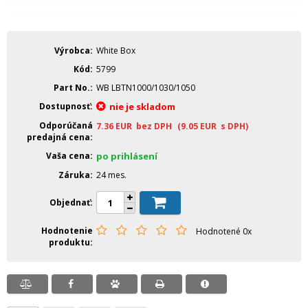
Výrobca
White Box
Kód
5799
Part No.
WB LBTN1000/1030/1050
Dostupnosť
nie je skladom
Odporúčaná
7.36
EUR
bez DPH
(9.05
EUR
s DPH)
predajná cena
Vaša cena
po prihlásení
Záruka
24 mes.
Objednať
Hodnotenie
Hodnotené 0x
produktu