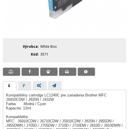
Výrobca
White Box
Kód
3571
Kompatibilny cartridge LC1240C pre zariadenia Brother MFC
J6910CDW / J825N / J432W
Farba: Modrá / Cyan
Kapacita: 12ml
Kompatibilita:
MFC: J6910CDW / J6710CDW / J5910CDW / J825N / J955DN /
J955DWN / J705D / J705DW / J710D / J710DW / J810D / J810DWN /