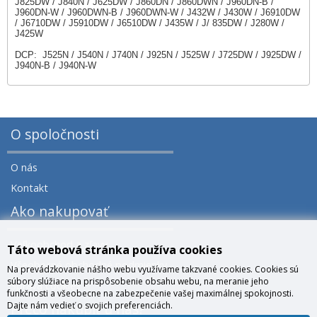
J825DW / J840N / J625DW / J860DN / J860DWN / J960DN-B /
J960DN-W / J960DWN-B / J960DWN-W / J432W / J430W / J6910DW
/ J6710DW / J5910DW / J6510DW / J435W / J/ 835DW / J280W /
J425W
DCP: J525N / J540N / J740N / J925N / J525W / J725DW / J925DW /
J940N-B / J940N-W
O spoločnosti
O nás
Kontakt
Ako nakupovať
Veľkoobchod a zľavy
Táto webová stránka používa cookies
Všeobecné obchodné podmienky
Na prevádzkovanie nášho webu využívame takzvané cookies. Cookies sú
súbory slúžiace na prispôsobenie obsahu webu, na meranie jeho
Správa cookies
funkčnosti a všeobecne na zabezpečenie vašej maximálnej spokojnosti.
Dajte nám vedieť o svojich preferenciách.
Prečo nakúpiť u nás?