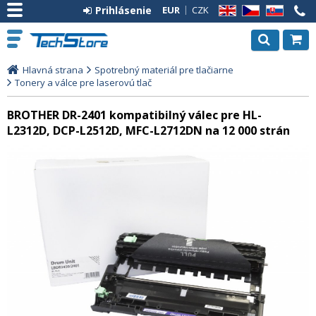
Prihlásenie
EUR
CZK
EN
CZ
SK
Hlavná strana
Spotrebný materiál pre tlačiarne
Tonery a válce pre laserovú tlač
BROTHER DR-2401 kompatibilný válec pre HL-
L2312D, DCP-L2512D, MFC-L2712DN na 12 000 strán