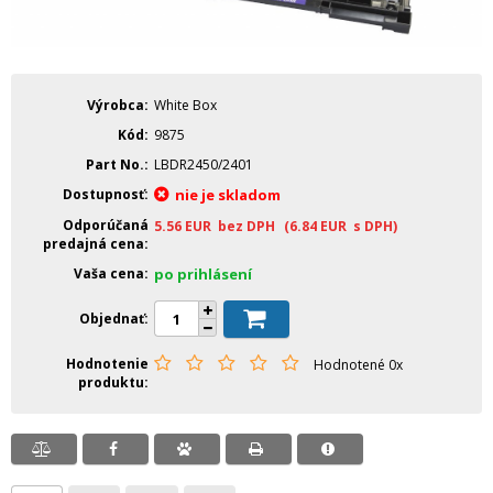
Výrobca
White Box
Kód
9875
Part No.
LBDR2450/2401
Dostupnosť
nie je skladom
Odporúčaná
5.56
EUR
bez DPH
(6.84
EUR
s DPH)
predajná cena
Vaša cena
po prihlásení
Objednať
Hodnotenie
Hodnotené 0x
produktu