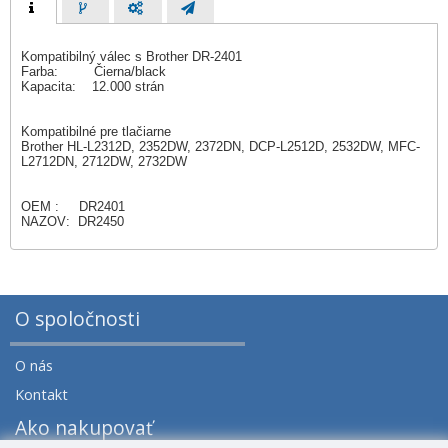
Kompatibilný válec s Brother DR-2401
Farba: Čierna/black
Kapacita: 12.000 strán
Kompatibilné pre tlačiarne
Brother HL-L2312D, 2352DW, 2372DN, DCP-L2512D, 2532DW, MFC-
L2712DN, 2712DW, 2732DW
OEM : DR2401
NAZOV: DR2450
O spoločnosti
O nás
Kontakt
Ako nakupovať