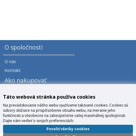
O spoločnosti
O nás
Kontakt
Ako nakupovať
Veľkoobchod a zľavy
Táto webová stránka používa cookies
Všeobecné obchodné podmienky
Na prevádzkovanie nášho webu využívame takzvané cookies. Cookies sú
súbory slúžiace na prispôsobenie obsahu webu, na meranie jeho
Správa cookies
funkčnosti a všeobecne na zabezpečenie vašej maximálnej spokojnosti.
Dajte nám vedieť o svojich preferenciách.
Prečo nakúpiť u nás?
Povoliť všetky cookies