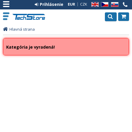
Prihlásenie
EUR
CZK
EN
CZ
SK
Hlavná strana
Kategória je vyradená!